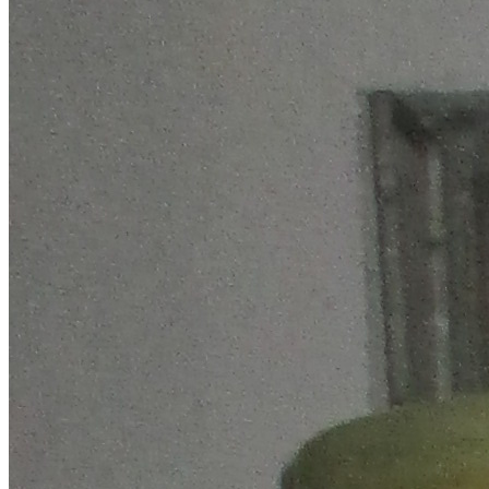
Bei den meisten älteren Batterietankanlagen
handelt es sich um Einwandige Tanks, welche sich
in einer Auffangwanne/ Auffangraum befinden. Der
Anstrich des Auffangraum ist meist schadhaft und
abgeblättert, weshalb er seine Funktion nicht mehr
erfüllt. Die Sanierung dieser Altanlagen bewegt
sich preislich nahe einer Neuanlage.
Bei dem Austausch Alt gegen Neu kommen heute
nur noch Doppelwandige Sicherheitstanks zum
Einsatz, welche keinen Auffangraum und keinen
Farbanstrich erfordern. Der Einbau einer
Neutankanlage wird von uns richtet sich nach der
Raumgröße und der Zugangsmöglichkeit zum
Tankraum. Hierfür steht eine große Anzahl
verschiedenerer Tankgrößen zur Auswahl.
Auch bei engsten Verhältnissen finden wir eine