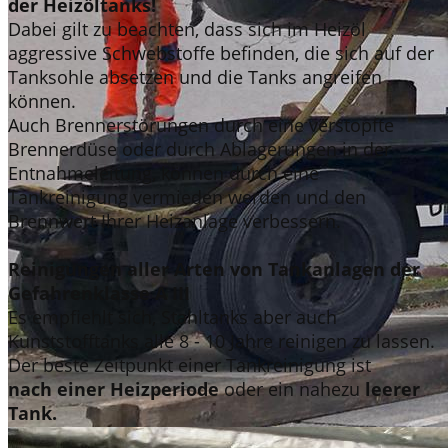
der Heizöltanks!
Dabei gilt zu beachten, dass sich im Heizöl
aggressive Schwebstoffe befinden, die sich auf der
Tanksohle absetzen und die Tanks angreifen
können.
Auch Brennerstörungen durch eine verstopfte
Brennerdüse oder durch Ablagerungen in der
Entnahmeleitung, können durch eine
Tankreinigung vermieden werden und den
Brennwert Ihrer Heizanlage verbessern.
Reinigungen aller Arten von Tankanlagen der
Gefahrenklasse A III
Es empfiehlt sich, Stahltanks aber auch
Kunststofftanks alle 8 - 10 Jahre reinigen zu lassen.
Der beste Zeitpunkt einer Tankreinigung ist
nach einer Heizperiode
oder ein nahezu
leerer
Tank.