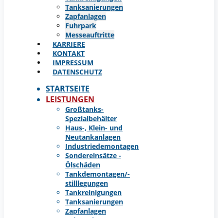
Tanksanierungen
Zapfanlagen
Fuhrpark
Messeauftritte
KARRIERE
KONTAKT
IMPRESSUM
DATENSCHUTZ
STARTSEITE
LEISTUNGEN
Großtanks-
Spezialbehälter
Haus-, Klein- und
Neutankanlagen
Industriedemontagen
Sondereinsätze -
Ölschäden
Tankdemontagen/-
stilllegungen
Tankreinigungen
Tanksanierungen
Zapfanlagen