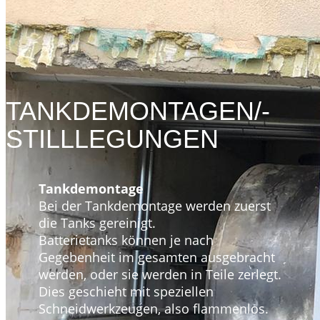
TANKDEMONTAGEN/-
STILLLEGUNGEN
Tankdemontage
Bei der Tankdemontage werden zuerst
die Tanks gereinigt.
Batterietanks können je nach
Gegebenheit im gesamten ausgebracht
werden, oder sie werden in Teile zerlegt.
Dies geschieht mit speziellen
Schneidwerkzeugen, also flammenlos.