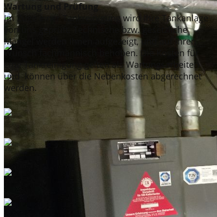
Wartung und Prüfung
Im Zuge einer Tankreinigung wird Ihre Tankanlage
von uns geprüft. Technische bzw. gesetzliche
Mängel werden Ihnen aufgezeigt, und auf Ihren
Wunsch fachmännisch behoben. Die Kosten für
eine Tankreinigung gelten als Wartungsarbeiten
und können über die Nebenkosten abgerechnet
werden.