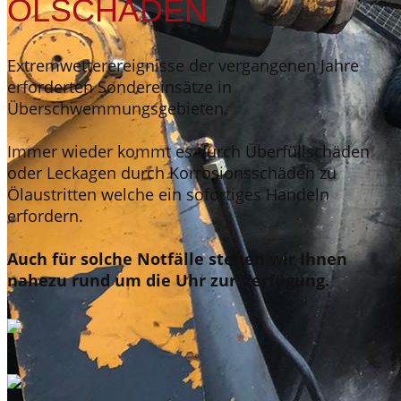
ÖLSCHÄDEN
Extremwetterereignisse der vergangenen Jahre
erforderten Sondereinsätze in
Überschwemmungsgebieten.
Immer wieder kommt es durch Überfüllschäden
oder Leckagen durch Korrosionsschäden zu
Ölaustritten welche ein sofortiges Handeln
erfordern.
Auch für solche Notfälle stehen wir Ihnen
nahezu rund um die Uhr zur Verfügung.