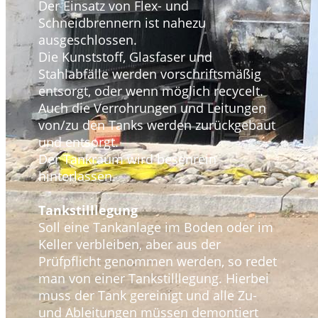
Der Einsatz von Flex- und
Schneidbrennern ist nahezu
ausgeschlossen.
Die Kunststoff, Glasfaser und
Stahlabfälle werden vorschriftsmäßig
entsorgt, oder wenn möglich recycelt.
Auch die Verrohrungen und Leitungen
von/zu den Tanks werden zurückgebaut
und entsorgt.
Der Tankraum wird besenrein
hinterlassen.
Tankstilllegung
Soll eine Tankanlage im Boden oder im
Keller verbleiben, aber aus der
Prüfpflicht genommen werden, so redet
man von einer Tankstilllegung. Hierbei
muss der Tank gereinigt und alle Zu-
und Ableitungen müssen demontiert