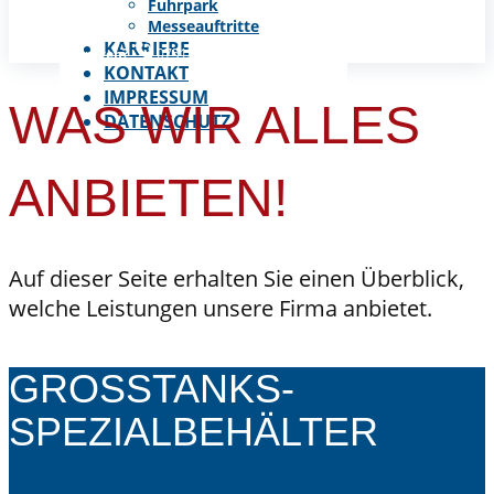
Fuhrpark
Messeauftritte
KARRIERE
Sie haben Fragen?
0751/95144170
info@tank-tet.de
KONTAKT
IMPRESSUM
WAS WIR ALLES
DATENSCHUTZ
ANBIETEN​!
Auf dieser Seite erhalten Sie einen Überblick,
welche Leistungen unsere Firma anbietet.
GROSSTANKS- S
PEZIALBEHÄLTER