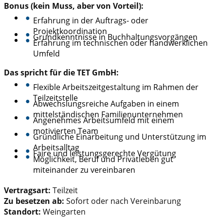
Bonus (kein Muss, aber von Vorteil):
●
Erfahrung in der Auftrags- oder
Projektkoordination
●
Grundkenntnisse in Buchhaltungsvorgängen
●
Erfahrung im technischen oder handwerklichen
Umfeld
Das spricht für die TET GmbH:
●
Flexible Arbeitszeitgestaltung im Rahmen der
Teilzeitstelle
●
Abwechslungsreiche Aufgaben in einem
mittelständischen Familienunternehmen
●
Angenehmes Arbeitsumfeld mit einem
motivierten Team
●
Gründliche Einarbeitung und Unterstützung im
Arbeitsalltag
●
Faire und leistungsgerechte Vergütung
●
Möglichkeit, Beruf und Privatleben gut
miteinander zu vereinbaren
Vertragsart:
Teilzeit
Zu besetzen ab:
Sofort oder nach Vereinbarung
Standort:
Weingarten