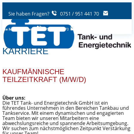
Sie haben Fragen?
0751 / 951 441 70
Sie haben Fragen?
0751/95144170
info@tank-tet.de
KARRIERE
KAUFMÄNNISCHE
TEILZEITKRAFT (M/W/D)
Über uns:
Die TET Tank- und Energietechnik GmbH ist ein
führendes Unternehmen in den Bereichen Tankbau und
Tankservice. Mit einem dynamischen und engagierten
Team bieten wir unseren Mitarbeitern eine
abwechslungsreiche und spannende Arbeitsumgebung.
Wir suchen zum nächstmöglichen Zeitpunkt Verstärkung
für unser Team!