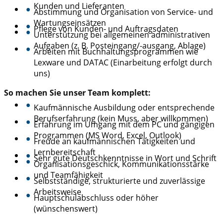
Kunden und Lieferanten
●
Abstimmung und Organisation von Service- und
Wartungseinsätzen
●
Pflege von Kunden- und Auftragsdaten
●
Unterstützung bei allgemeinen administrativen
Aufgaben (z. B. Posteingang/-ausgang, Ablage)
●
Arbeiten mit Buchhaltungsprogrammen wie
Lexware und DATAC (Einarbeitung erfolgt durch
uns)
So machen Sie unser Team komplett:
●
Kaufmännische Ausbildung oder entsprechende
Berufserfahrung (kein Muss, aber willkommen)
●
Erfahrung im Umgang mit dem PC und gängigen
Programmen (MS Word, Excel, Outlook)
●
Freude an kaufmännischen Tätigkeiten und
Lernbereitschaft
●
Sehr gute Deutschkenntnisse in Wort und Schrift
●
Organisationsgeschick, Kommunikationsstärke
und Teamfähigkeit
●
Selbstständige, strukturierte und zuverlässige
Arbeitsweise
●
Hauptschulabschluss oder höher
(wünschenswert)