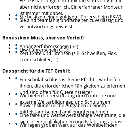
Erste Erfahrungen im Tankbau sind von Vorteil
aber nicht erforderlich. Ein erfahrener Monteur
ist immer mit dabei.
●
Sie besitzen einen gültigen Führerschein (PKW)
●
Sie sind teamfähig und arbeiten zuverlässig und
verantwortungsbewusst
Bonus (kein Muss, aber von Vorteil):
●
Anhängerführerschein (BE)
●
Lkw-Führerschein C-CE
●
Zertifikate und Lizenzen (z.B. Schweißen, Flex,
Trennschleifer, …)
Das spricht für die TET GmbH:
●
Ein Schulabschluss ist keine Pflicht – wir helfen
Ihnen, die erforderlichen Fähigkeiten zu erlernen
und sind offen für Quereinsteiger
●
Wir bieten Unterstützung durch interne und
externe Weiterbildungen und Schulungen
●
Abwechslungsreiche Aufgaben in einem
mittelständischen Familienunternehmen
●
Eine faire und wettbewerbsfähige Vergütung, die
sich Ihrer Qualifikationen und Erfahrung anpasst
●
Wir legen großen Wert auf das Wohlbefinden