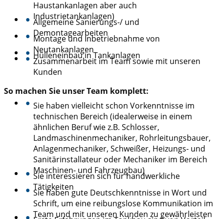
Haustankanlagen aber auch
Industrietankanlagen)
●
Allgemeine Sanierungs-/ und
Demontagearbeiten
●
Montage und Inbetriebnahme von
Neutankanlagen
●
Hülleneinbau in Tankanlagen
●
Zusammenarbeit im Team sowie mit unseren
Kunden
So machen Sie unser Team komplett:
●
Sie haben vielleicht schon Vorkenntnisse im
technischen Bereich (idealerweise in einem
ähnlichen Beruf wie z.B. Schlosser,
Landmaschinenmechaniker, Rohrleitungsbauer,
Anlagenmechaniker, Schweißer, Heizungs- und
Sanitärinstallateur oder Mechaniker im Bereich
Maschinen- und Fahrzeugbau)
●
Sie interessieren sich für handwerkliche
Tätigkeiten
●
Sie haben gute Deutschkenntnisse in Wort und
Schrift, um eine reibungslose Kommunikation im
Team und mit unseren Kunden zu gewährleisten
●